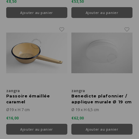
€8,50
€53,50
Ajouter au panier
Ajouter au panier
zangra
zangra
Passoire émaillée
Benedicte plafonnier /
caramel
applique murale Ø 19 cm
Ø19 x H 7 cm
Ø 19 x H 6,5 cm
€16,00
€62,00
Ajouter au panier
Ajouter au panier