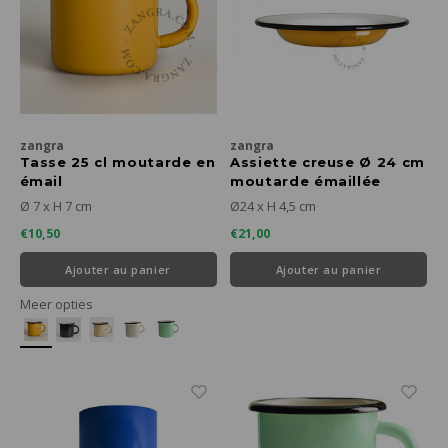
zangra
zangra
Tasse 25 cl moutarde en
Assiette creuse Ø 24 cm
émail
moutarde émaillée
Ø 7 x H 7 cm
Ø24 x H 4,5 cm
€10,50
€21,00
Ajouter au panier
Ajouter au panier
Meer opties