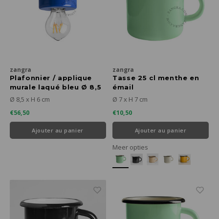
zangra
zangra
Plafonnier / applique
Tasse 25 cl menthe en
murale laqué bleu Ø 8,5
émail
cm
Ø 8,5 x H 6 cm
Ø 7 x H 7 cm
€56,50
€10,50
Ajouter au panier
Ajouter au panier
Meer opties