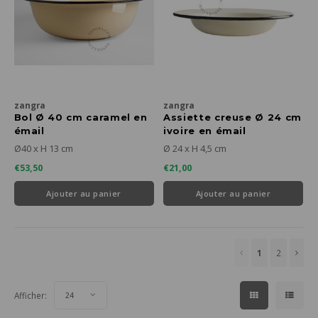
zangra
zangra
Bol Ø 40 cm caramel en
Assiette creuse Ø 24 cm
émail
ivoire en émail
Ø40 x H 13 cm
Ø 24 x H 4,5 cm
€53,50
€21,00
Ajouter au panier
Ajouter au panier
1
2
Afficher:
24