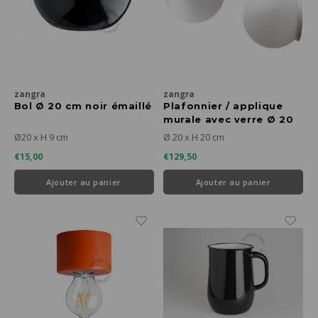
zangra
zangra
Bol Ø 20 cm noir émaillé
Plafonnier / applique
murale avec verre Ø 20
cm blanc
Ø20 x H 9 cm
Ø 20 x H 20 cm
€15,00
€129,50
Ajouter au panier
Ajouter au panier