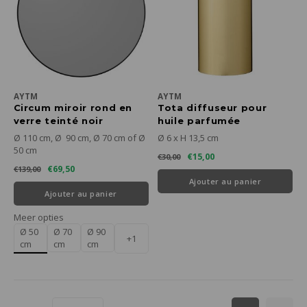
AYTM
AYTM
Circum miroir rond en
Tota diffuseur pour
verre teinté noir
huile parfumée
Ø 110 cm, Ø 90 cm, Ø 70 cm of Ø
Ø 6 x H 13,5 cm
50 cm
€15,00
€30,00
€69,50
€139,00
Ajouter au panier
Ajouter au panier
Meer opties
Ø 50
Ø 70
Ø 90
+1
cm
cm
cm