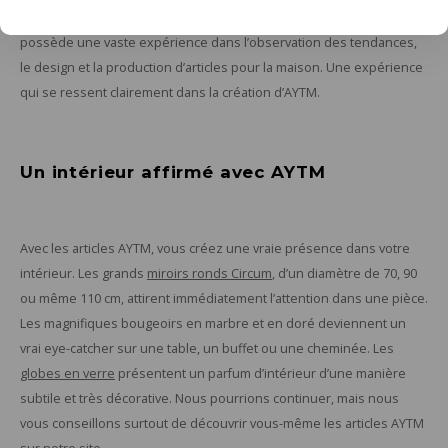
d’intérieur de qualité pour de grandes marques déco. L’entreprise
possède une vaste expérience dans l’observation des tendances,
le design et la production d’articles pour la maison. Une expérience
qui se ressent clairement dans la création d’AYTM.
Un intérieur affirmé avec AYTM
Avec les articles AYTM, vous créez une vraie présence dans votre
intérieur. Les grands
miroirs ronds Circum
, d’un diamètre de 70, 90
ou même 110 cm, attirent immédiatement l’attention dans une pièce.
Les magnifiques bougeoirs en marbre et en doré deviennent un
vrai eye-catcher sur une table, un buffet ou une cheminée. Les
globes en verre
présentent un parfum d’intérieur d’une manière
subtile et très décorative. Nous pourrions continuer, mais nous
vous conseillons surtout de découvrir vous-même les articles AYTM