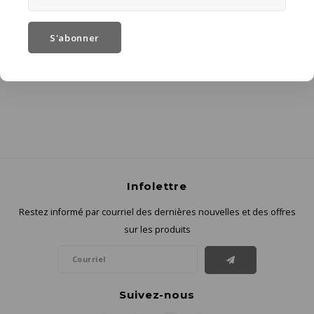
créé en décembre 2019 une gamme de couvertures biologiques.
Grâce à leurs couleurs douces et à leur délicatesse enviable, ces
S'abonner
couvertures sont la compagnie parfaite pour les moments de grand
confort.
Infolettre
Restez informé par courriel des dernières nouvelles et des offres
sur les produits
Suivez-nous