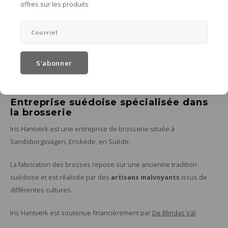
Ajouter au panier
offres sur les produits
Afficher:
24
S'abonner
Iris Hantverk
Entreprise suédoise spécialisée dans
la brosserie
Iris Hantverk est une entreprise de brosserie située à
Sandsborgsvägen, Enskede, en Suède.
La fabrication des brosses repose sur une ancienne tradition
suédoise et est réalisée par des
artisans malvoyants
issus de
différentes cultures.
Iris Hantverk est soutenue financièrement par
De Blindas Väl
.