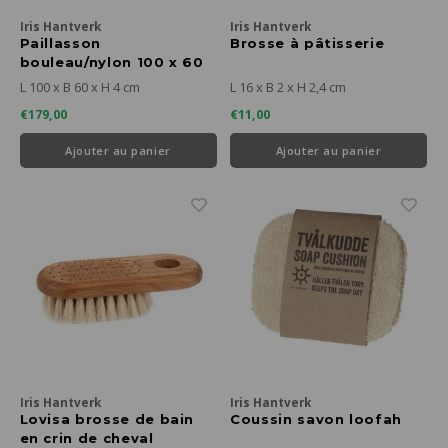
Iris Hantverk
Iris Hantverk
Paillasson
Brosse à pâtisserie
bouleau/nylon 100 x 60
cm
L 100 x B 60 x H 4 cm
L 16 x B 2 x H 2,4 cm
€179,00
€11,00
Ajouter au panier
Ajouter au panier
Iris Hantverk
Iris Hantverk
Lovisa brosse de bain
Coussin savon loofah
en crin de cheval