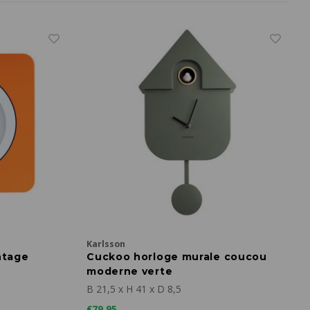
Karlsson
ntage
Cuckoo horloge murale coucou
moderne verte
B 21,5 x H 41 x D 8,5
€79,95