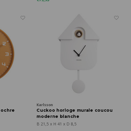
Karlsson
 ochre
Cuckoo horloge murale coucou
moderne blanche
B 21,5 x H 41 x D 8,5