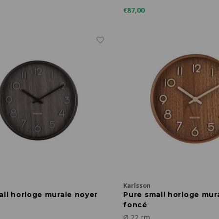
€87,00
Karlsson
all horloge murale noyer
Pure small horloge mur
foncé
Ø 22 cm