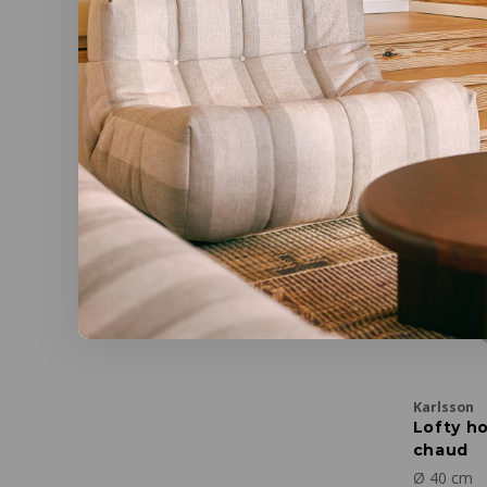
€85,00
Karlsson
Lofty ho
chaud
Ø 40 cm