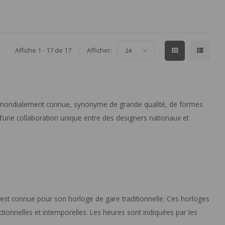
Affiche 1 - 17 de 17
Afficher:
24
 mondialement connue, synonyme de grande qualité, de formes
 d’une collaboration unique entre des designers nationaux et
est connue pour son horloge de gare traditionnelle. Ces horloges
ctionnelles et intemporelles. Les heures sont indiquées par les