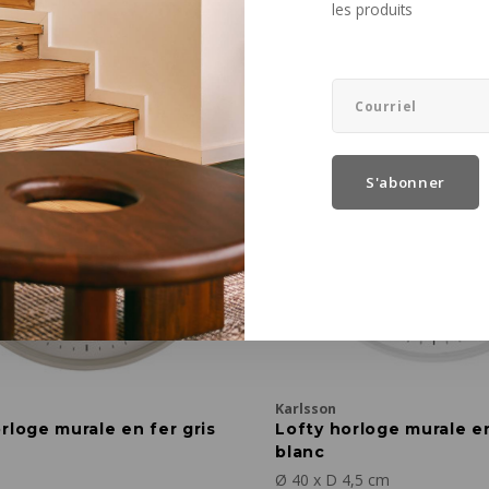
les produits
€87,00
S'abonner
Karlsson
rloge murale en fer gris
Lofty horloge murale e
blanc
Ø 40 x D 4,5 cm