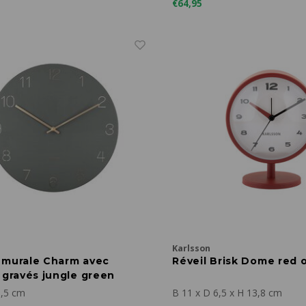
€64,95
Karlsson
 murale Charm avec
Réveil Brisk Dome red 
 gravés jungle green
3,5 cm
B 11 x D 6,5 x H 13,8 cm