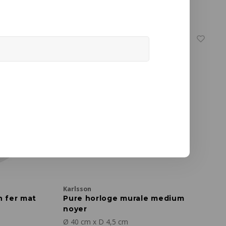
€85,00
Karlsson
n fer mat
Pure horloge murale medium
noyer
Ø 40 cm x D 4,5 cm