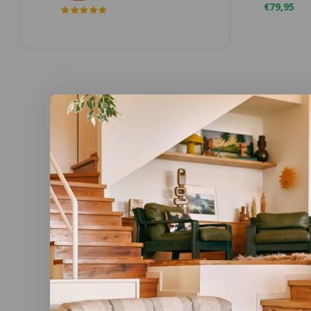
€79,95
Karlsson
Pure ho
bois/no
Ø 40 cm x