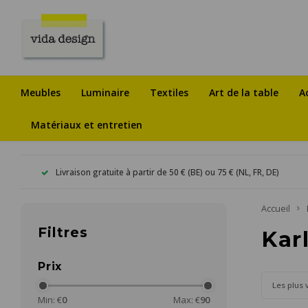
Meubles
Luminaire
Textiles
Art de la table
A
Matériaux et entretien
Livraison gratuite à partir de 50 € (BE) ou 75 € (NL, FR, DE)
Accueil
Filtres
Kar
Prix
Les plus 
Min: €
0
Max: €
90