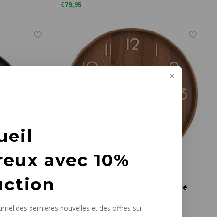
€79,95
ueil
reux avec 10%
uction
Karlsson
 fer noir
Pure horloge murale bois foncé
medium
rriel des dernières nouvelles et des offres sur
Ø 40 cm