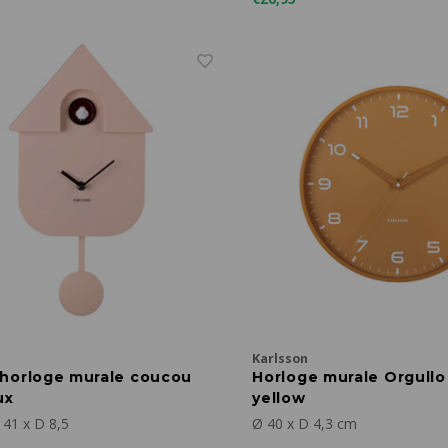
Karlsson
horloge murale coucou
Horloge murale Orgullo
ux
yellow
 41 x D 8,5
Ø 40 x D 4,3 cm