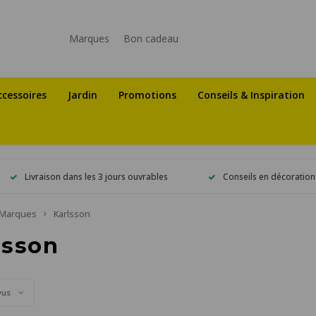
Marques
Bon cadeau
ccessoires
Jardin
Promotions
Conseils & Inspiration
Livraison dans les 3 jours ouvrables
Conseils en décoration
Marques
Karlsson
lsson
vus