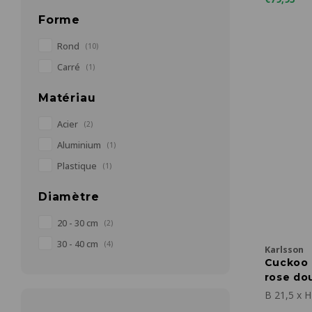
Forme
Rond
(10)
Carré
(1)
Matériau
Acier
(2)
Aluminium
(1)
Plastique
(1)
Diamètre
20 - 30 cm
(2)
30 - 40 cm
(4)
Karlsson
Cuckoo 
rose do
B 21,5 x H