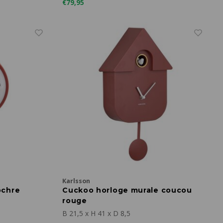
€79,95
Karlsson
ochre
Cuckoo horloge murale coucou
rouge
B 21,5 x H 41 x D 8,5