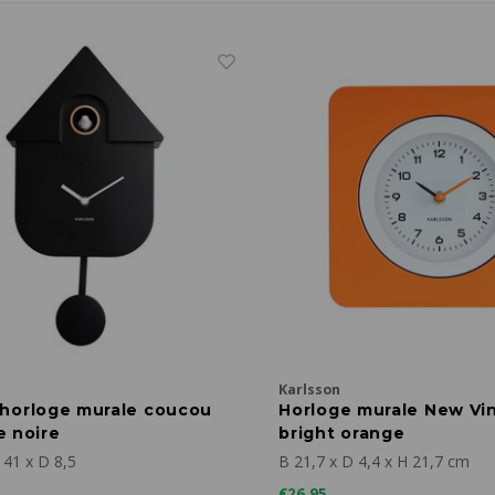
Karlsson
horloge murale coucou
Horloge murale New Vi
 noire
bright orange
 41 x D 8,5
B 21,7 x D 4,4 x H 21,7 cm
€26,95