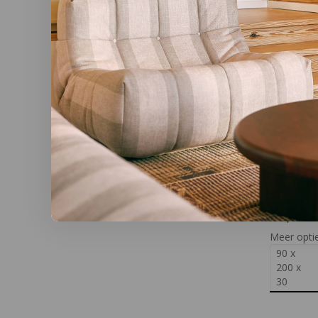
SUITE702
Drap-ho
brique 
verschille
€59,95
Meer opti
90 x
200 x
30