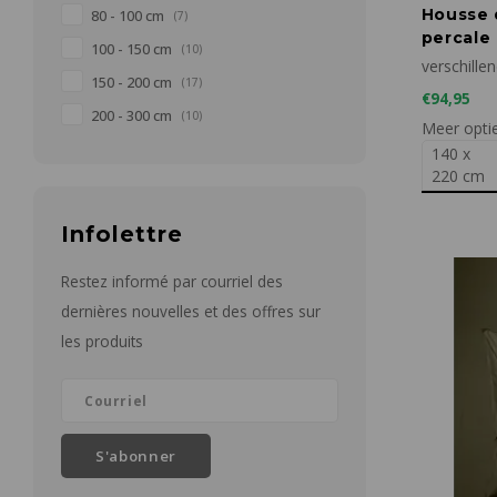
Housse 
80 - 100 cm
(7)
percale 
100 - 150 cm
(10)
d'oreille
verschille
150 - 200 cm
(17)
€94,95
200 - 300 cm
(10)
Meer opti
140 x
220 cm
Infolettre
Restez informé par courriel des
dernières nouvelles et des offres sur
les produits
S'abonner