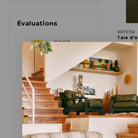
Évaluations
SUITE702
Taie d'o
olive gr
verschille
€22,50
Meer opti
60 x 70
cm