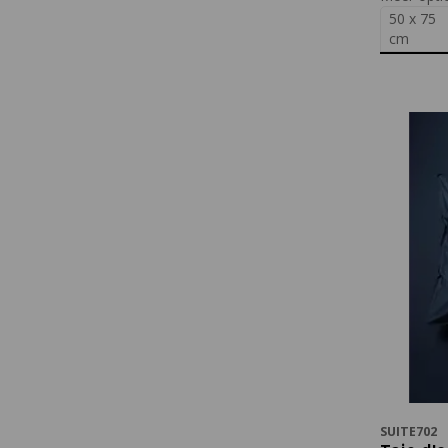
50 x 75
cm
SUITE702