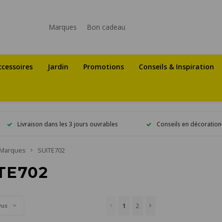
Marques
Bon cadeau
ccessoires
Jardin
Promotions
Conseils & Inspiration
Livraison dans les 3 jours ouvrables
Conseils en décoration
Marques
SUITE702
TE702
1
2
vus