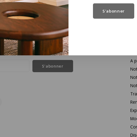
S'abonner
Se
l des dernières nouvelles et des offres sur les produits
Con
A p
S'abonner
Not
Not
Not
Tra
Rem
Exp
Mo
Con
Dis