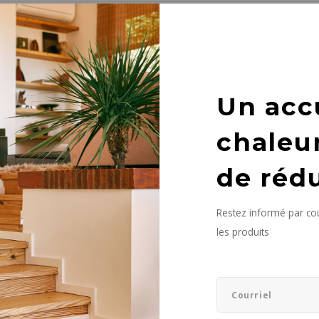
it n'a été trouvé...
Un acc
chaleu
de réd
Restez informé par cou
les produits