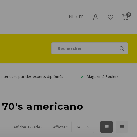
0
NL
/
FR
 intérieure par des experts diplômés
Magasin à Roulers
 70's americano
Affiche 1 - 0 de 0
Afficher:
24