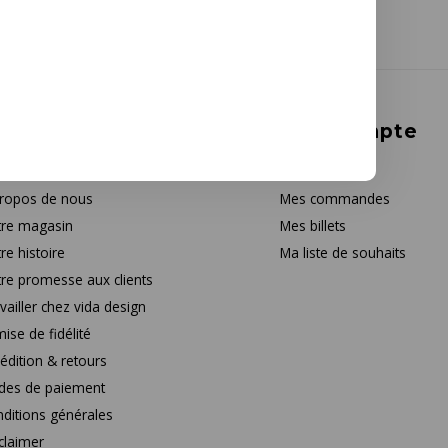
rvice à la clientèle
Mon compte
tact
S'inscrire
ropos de nous
Mes commandes
re magasin
Mes billets
re histoire
Ma liste de souhaits
re promesse aux clients
vailler chez vida design
ise de fidélité
édition & retours
des de paiement
ditions générales
claimer