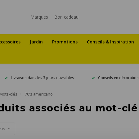
Marques
Bon cadeau
ccessoires
Jardin
Promotions
Conseils & Inspiration
Livraison dans les 3 jours ouvrables
Conseils en décoration
Mots-clés
70's americano
duits associés au mot-clé
vus