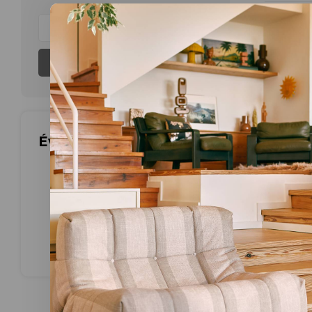
Aucun produ
S'abonner
Évaluations