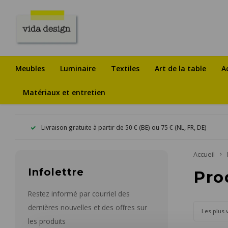
Meubles
Luminaire
Textiles
Art de la table
A
Matériaux et entretien
Livraison gratuite à partir de 50 € (BE) ou 75 € (NL, FR, DE)
Accueil
Infolettre
Pro
Restez informé par courriel des
dernières nouvelles et des offres sur
Les plus 
les produits