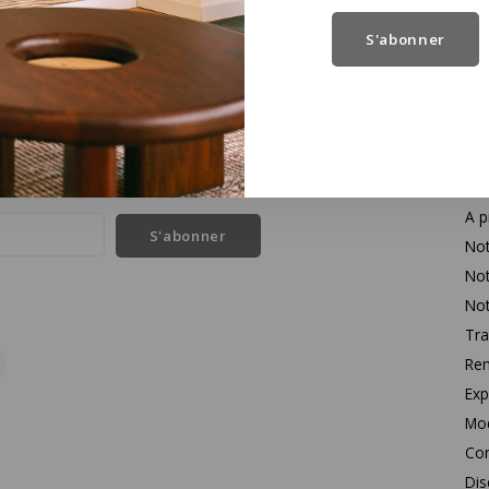
S'abonner
Se
l des dernières nouvelles et des offres sur les produits
Con
A p
S'abonner
Not
Not
Not
Tra
Rem
Exp
Mo
Con
Dis