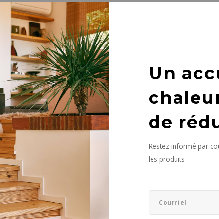
it n'a été trouvé...
Un acc
chaleu
de réd
Restez informé par cou
les produits