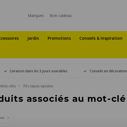
Marques
Bon cadeau
ccessoires
Jardin
Promotions
Conseils & Inspiration
Livraison dans les 3 jours ouvrables
Conseils en décoration
Mots-clés
70's tapas epsilon
duits associés au mot-clé
vus