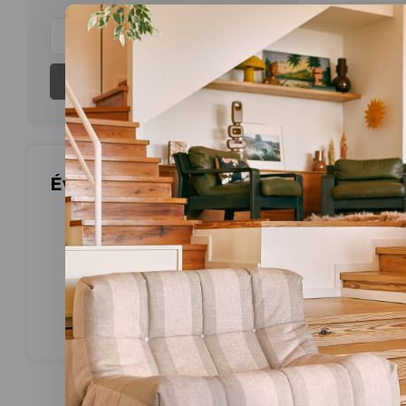
Aucun produ
S'abonner
Évaluations