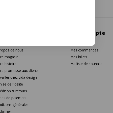
rvice à la clientèle
Mon compte
tact
S'inscrire
ropos de nous
Mes commandes
re magasin
Mes billets
re histoire
Ma liste de souhaits
re promesse aux clients
vailler chez vida design
ise de fidélité
édition & retours
des de paiement
ditions générales
claimer