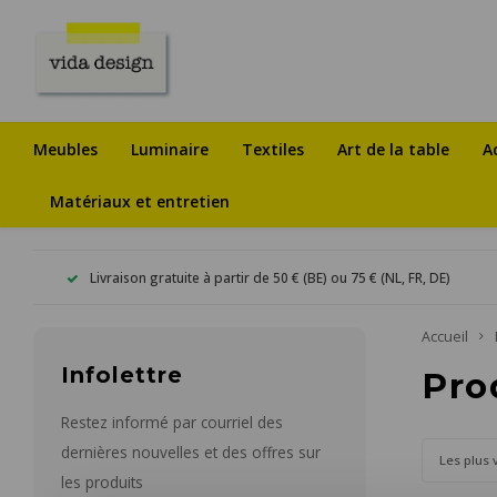
Meubles
Luminaire
Textiles
Art de la table
A
Matériaux et entretien
Livraison gratuite à partir de 50 € (BE) ou 75 € (NL, FR, DE)
Accueil
Infolettre
Pro
Restez informé par courriel des
dernières nouvelles et des offres sur
Les plus 
les produits