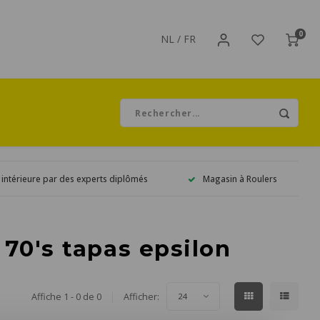
0
NL
/
FR
 intérieure par des experts diplômés
Magasin à Roulers
 70's tapas epsilon
Affiche 1 - 0 de 0
Afficher:
24