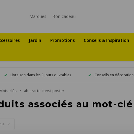
Marques
Bon cadeau
ccessoires
Jardin
Promotions
Conseils & Inspiration
Livraison dans les 3 jours ouvrables
Conseils en décoration
Mots-clés
abstracte kunst poster
duits associés au mot-clé
vus