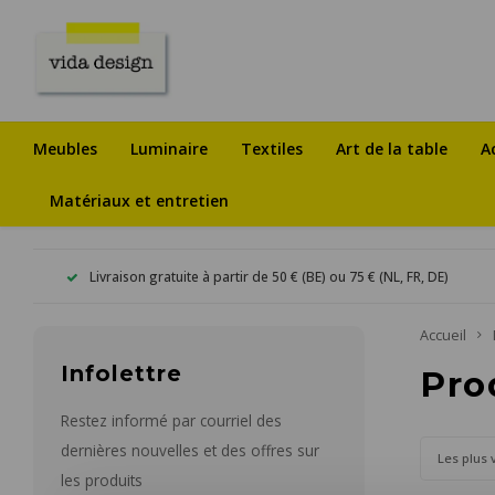
Meubles
Luminaire
Textiles
Art de la table
A
Matériaux et entretien
Livraison gratuite à partir de 50 € (BE) ou 75 € (NL, FR, DE)
Accueil
Infolettre
Pro
Restez informé par courriel des
dernières nouvelles et des offres sur
Les plus 
les produits