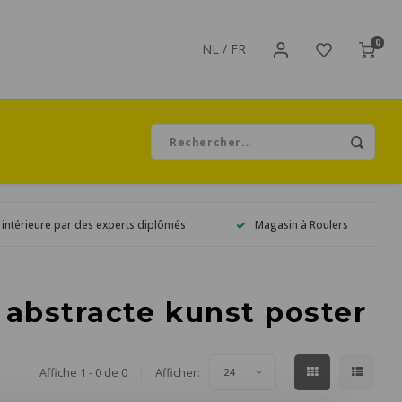
0
NL
/
FR
 intérieure par des experts diplômés
Magasin à Roulers
 abstracte kunst poster
Affiche 1 - 0 de 0
Afficher:
24