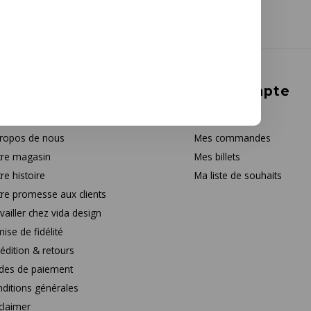
rvice à la clientèle
Mon compte
tact
S'inscrire
ropos de nous
Mes commandes
re magasin
Mes billets
re histoire
Ma liste de souhaits
re promesse aux clients
vailler chez vida design
ise de fidélité
édition & retours
des de paiement
ditions générales
claimer