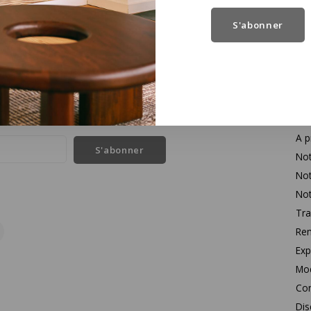
S'abonner
Se
l des dernières nouvelles et des offres sur les produits
Con
A p
S'abonner
Not
Not
Not
Tra
Rem
Exp
Mo
Con
Dis