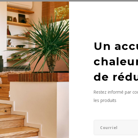
it n'a été trouvé...
Un acc
chaleu
de réd
Restez informé par cou
les produits