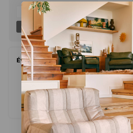
Aucun produ
S'abonner
Évaluations