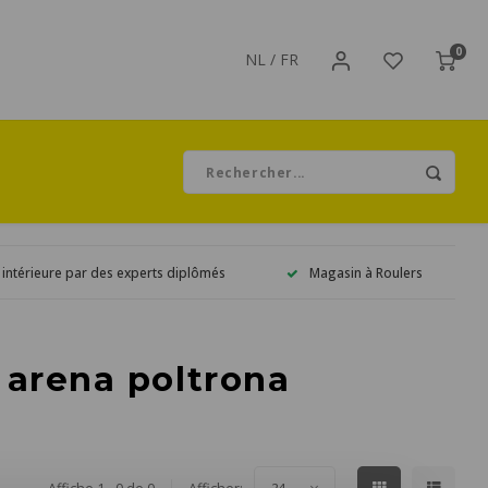
0
NL
/
FR
 intérieure par des experts diplômés
Magasin à Roulers
 arena poltrona
24