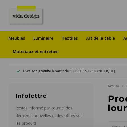
Meubles
Luminaire
Textiles
Art de la table
A
Matériaux et entretien
Livraison gratuite à partir de 50 € (BE) ou 75 € (NL, FR, DE)
Accueil
Infolettre
Pro
lou
Restez informé par courriel des
dernières nouvelles et des offres sur
les produits
Les plus 