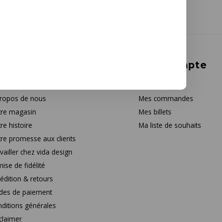
rvice à la clientèle
Mon compte
tact
S'inscrire
ropos de nous
Mes commandes
re magasin
Mes billets
re histoire
Ma liste de souhaits
re promesse aux clients
vailler chez vida design
ise de fidélité
édition & retours
des de paiement
ditions générales
claimer