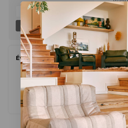
Aucun produ
S'abonner
Évaluations