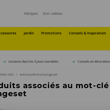
Marques
Bon cadeau
ccessoires
Jardin
Promotions
Conseils & Inspiration
Livraison dans les 3 jours ouvrables
Conseils en décoration
Mots-clés
arena poltrona loungeset
duits associés au mot-clé
ngeset
vus