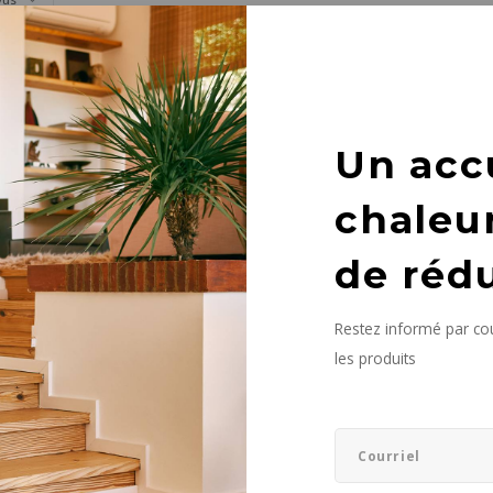
it n'a été trouvé...
Un acc
chaleu
de réd
Restez informé par cou
les produits