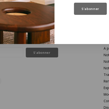
S'abonner
Se
l des dernières nouvelles et des offres sur les produits
Con
A p
S'abonner
Not
Not
Not
Tra
Rem
Exp
Mo
Con
Dis