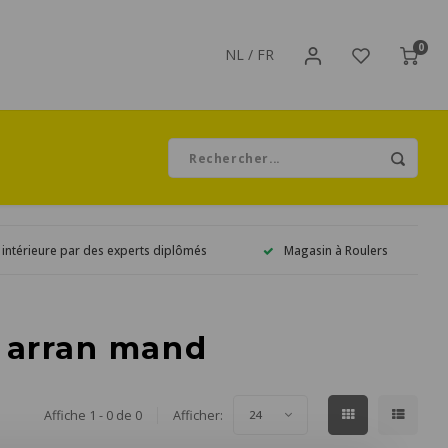
0
NL
/
FR
 intérieure par des experts diplômés
Magasin à Roulers
é arran mand
Affiche 1 - 0 de 0
Afficher:
24