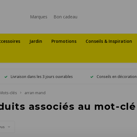
Marques
Bon cadeau
ccessoires
Jardin
Promotions
Conseils & Inspiration
Livraison dans les 3 jours ouvrables
Conseils en décoration
Mots-clés
arran mand
duits associés au mot-cl
vus