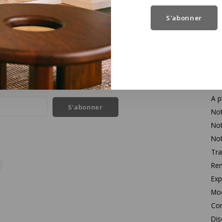
S'abonner
Se
l des dernières nouvelles et des offres sur les produits
Con
A p
S'abonner
Not
Not
Not
Tra
Rem
Exp
Mo
Con
Dis