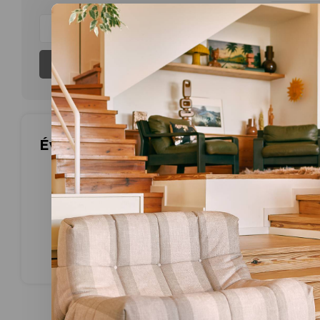
Aucun produ
S'abonner
Évaluations