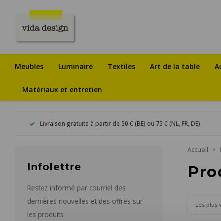
Meubles
Luminaire
Textiles
Art de la table
A
Matériaux et entretien
Livraison gratuite à partir de 50 € (BE) ou 75 € (NL, FR, DE)
Accueil
Infolettre
Pro
Restez informé par courriel des
dernières nouvelles et des offres sur
Les plus 
les produits