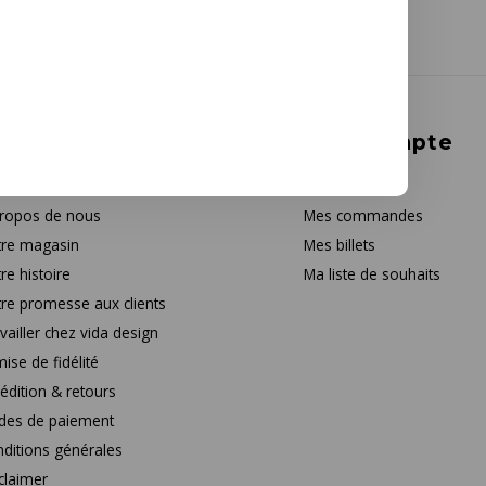
rvice à la clientèle
Mon compte
tact
S'inscrire
ropos de nous
Mes commandes
re magasin
Mes billets
re histoire
Ma liste de souhaits
re promesse aux clients
vailler chez vida design
ise de fidélité
édition & retours
des de paiement
ditions générales
claimer