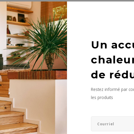
it n'a été trouvé...
Un acc
chaleu
de réd
Restez informé par cou
les produits