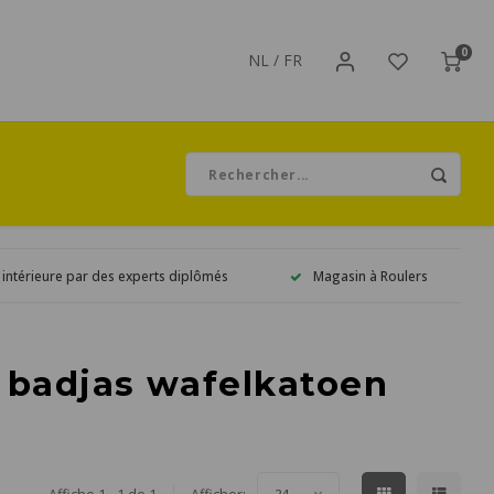
0
NL
/
FR
 intérieure par des experts diplômés
Magasin à Roulers
é badjas wafelkatoen
24