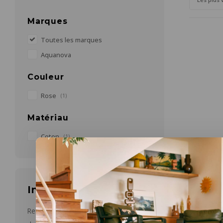
Marques
Toutes les marques
Aquanova
Couleur
Rose
(1)
Matériau
Coton
(1)
Infolettre
Aquanova
Viggo p
Restez informé par courriel des