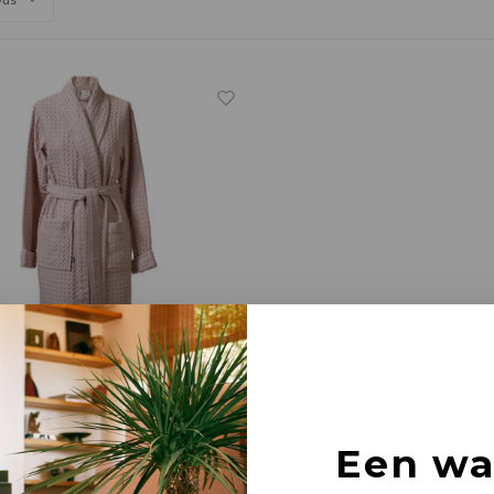
eignoir rose poudré
Een w