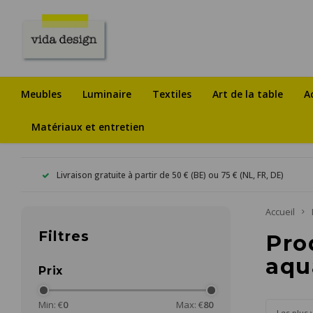
Meubles
Luminaire
Textiles
Art de la table
A
Matériaux et entretien
Livraison gratuite à partir de 50 € (BE) ou 75 € (NL, FR, DE)
Accueil
Filtres
Pro
aqu
Prix
Min: €
0
Max: €
80
Les plus 