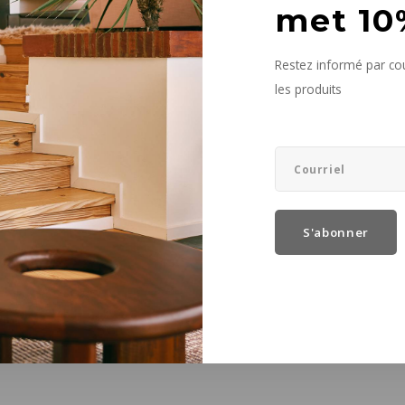
aten
met 10
es
Restez informé par cou
Extra
Large
+1
les produits
Large
vus
S'abonner