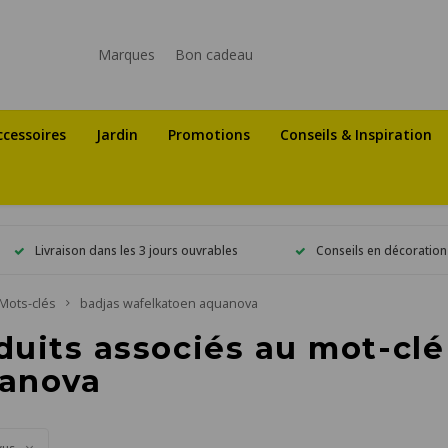
Marques
Bon cadeau
ccessoires
Jardin
Promotions
Conseils & Inspiration
Livraison dans les 3 jours ouvrables
Conseils en décoration
Mots-clés
badjas wafelkatoen aquanova
duits associés au mot-cl
anova
vus