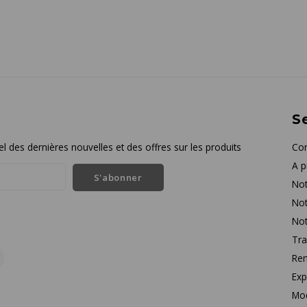
Se
l des dernières nouvelles et des offres sur les produits
Con
A p
S'abonner
Not
Not
Not
Tra
Rem
Exp
Mo