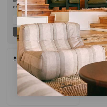
dernières nouvelles et des offres sur
diverse m
les produits
€79,98
Meer opti
Medium
S'abonner
Les plus 
Évaluations