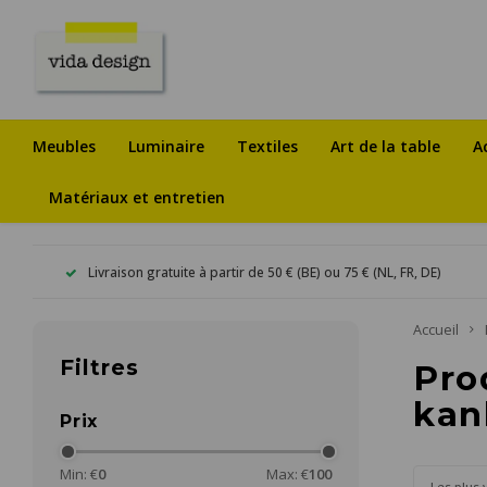
Meubles
Luminaire
Textiles
Art de la table
A
Matériaux et entretien
Livraison gratuite à partir de 50 € (BE) ou 75 € (NL, FR, DE)
Accueil
Filtres
Pro
kan
Prix
Min: €
0
Max: €
100
Les plus 