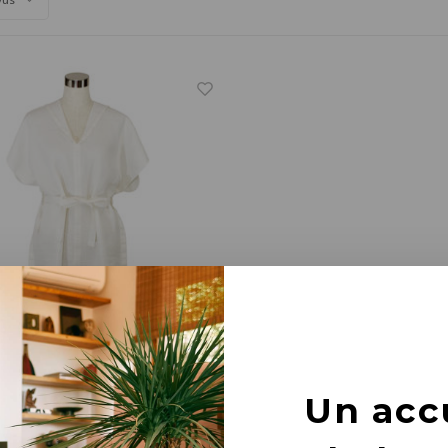
nkurit
Un acc
ignoir blanc en lin lavé