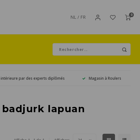
0
NL
/
FR
 intérieure par des experts diplômés
Magasin à Roulers
 badjurk lapuan
24