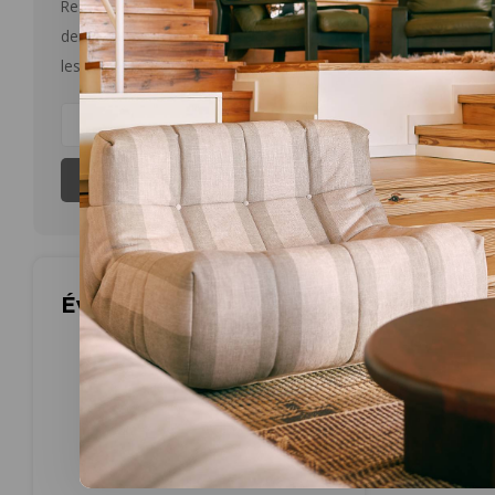
één maat
Restez informé par courriel des
dernières nouvelles et des offres sur
€99,00
les produits
Les plus 
S'abonner
Évaluations