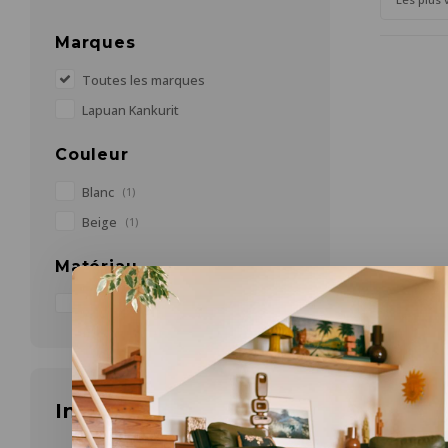
Marques
Toutes les marques
Lapuan Kankurit
Couleur
Blanc
(1)
Beige
(1)
Matériau
Lin
(1)
Lapuan Ka
KASTE pe
Infolettre