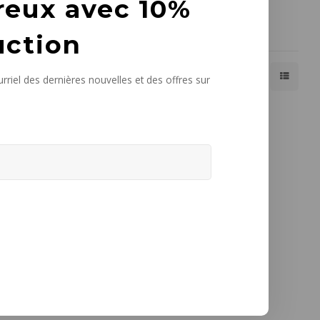
reux avec 10%
uction
Affiche 1 - 1 de 1
Afficher:
24
rriel des dernières nouvelles et des offres sur