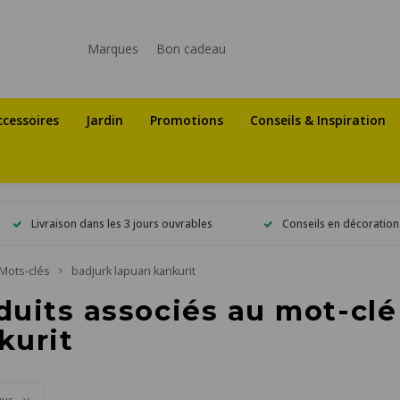
Marques
Bon cadeau
ccessoires
Jardin
Promotions
Conseils & Inspiration
Livraison dans les 3 jours ouvrables
Conseils en décoration
Mots-clés
badjurk lapuan kankurit
duits associés au mot-clé
kurit
vus