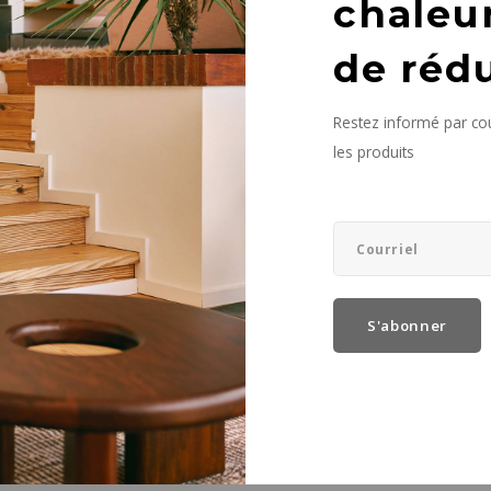
chaleu
de réd
vus
Restez informé par cou
les produits
S'abonner