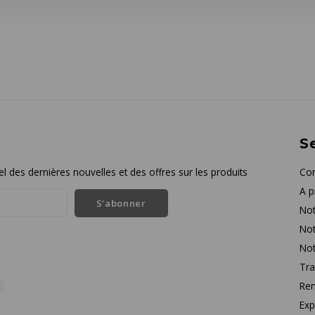
Se
l des dernières nouvelles et des offres sur les produits
Con
A p
S'abonner
Not
Not
Not
Tra
Rem
Exp