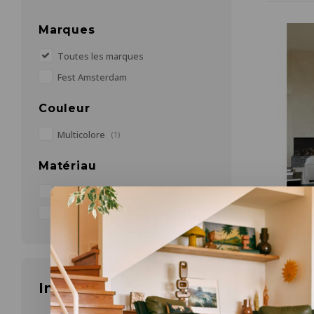
Marques
Toutes les marques
Fest Amsterdam
Couleur
Multicolore
(1)
Matériau
Bois
(1)
Plastique
(1)
Fest Ams
Dunbar 
Infolettre
verschille
€2.249,00