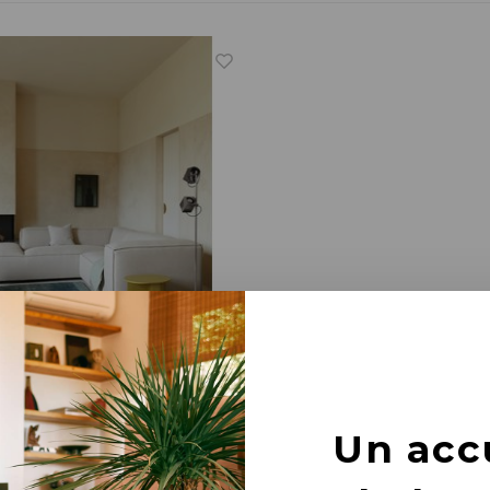
terdam
canapé
Un acc
nde afmetingen