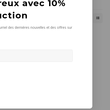
reux avec 10%
uction
Affiche 1 - 1 de 1
Afficher:
24
rriel des dernières nouvelles et des offres sur