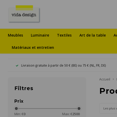
Meubles
Luminaire
Textiles
Art de la table
A
Matériaux et entretien
Livraison gratuite à partir de 50 € (BE) ou 75 € (NL, FR, DE)
Accueil
Filtres
Pro
Prix
Les plus 
Min: €
0
Max: €
2500