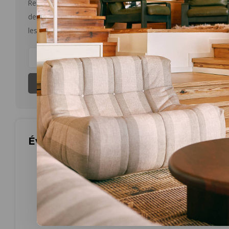
Restez informé par courriel des
dernières nouvelles et des offres sur
les produits
Les plus 
S'abonner
Évaluations