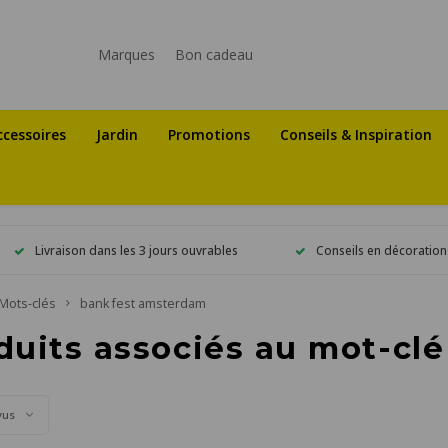
Marques
Bon cadeau
ccessoires
Jardin
Promotions
Conseils & Inspiration
Livraison dans les 3 jours ouvrables
Conseils en décoration
Mots-clés
bank fest amsterdam
duits associés au mot-cl
vus