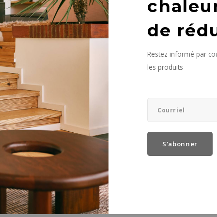
chaleu
de réd
vus
Restez informé par cou
les produits
S'abonner