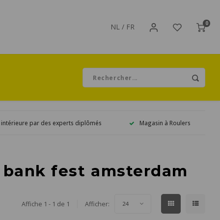
0
NL
/
FR
 intérieure par des experts diplômés
Magasin à Roulers
é bank fest amsterdam
Affiche 1 - 1 de 1
Afficher:
24