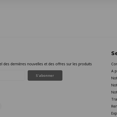
Se
l des dernières nouvelles et des offres sur les produits
Con
A p
S'abonner
Not
Not
Not
Tra
Rem
Exp