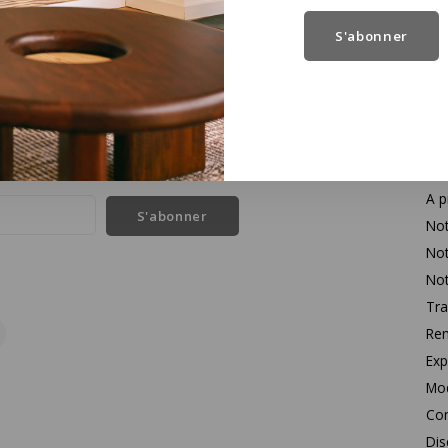
S'abonner
Se
l des dernières nouvelles et des offres sur les produits
Con
A p
S'abonner
Not
Not
Not
Tra
Rem
Exp
Mo
Con
Dis