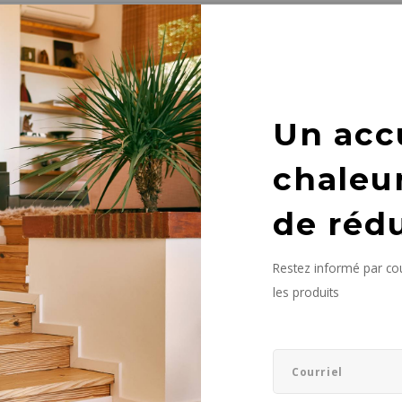
it n'a été trouvé...
Un acc
chaleu
de réd
Restez informé par cou
les produits