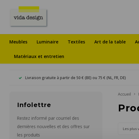
Meubles
Luminaire
Textiles
Art de la table
A
Matériaux et entretien
Livraison gratuite à partir de 50 € (BE) ou 75 € (NL, FR, DE)
Accueil
Infolettre
Pro
Restez informé par courriel des
dernières nouvelles et des offres sur
Les plus 
les produits