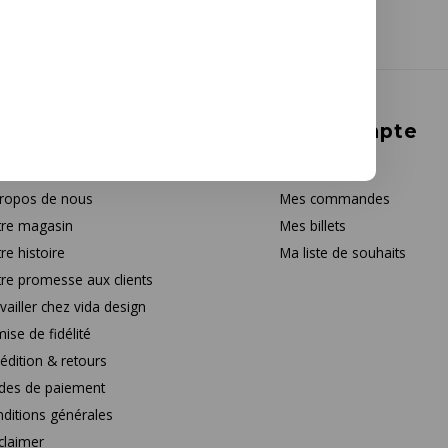
rvice à la clientèle
Mon compte
tact
S'inscrire
ropos de nous
Mes commandes
re magasin
Mes billets
re histoire
Ma liste de souhaits
re promesse aux clients
vailler chez vida design
ise de fidélité
édition & retours
des de paiement
ditions générales
claimer