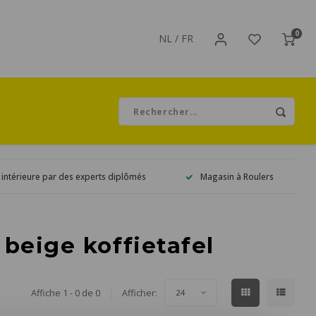
0
NL
/
FR
 intérieure par des experts diplômés
Magasin à Roulers
 beige koffietafel
Affiche 1 - 0 de 0
Afficher:
24