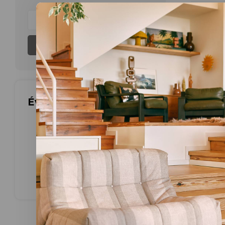
Aucun produ
S'abonner
Évaluations