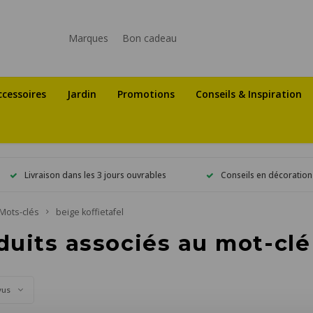
Marques
Bon cadeau
ccessoires
Jardin
Promotions
Conseils & Inspiration
Livraison dans les 3 jours ouvrables
Conseils en décoration
Mots-clés
beige koffietafel
duits associés au mot-clé
vus