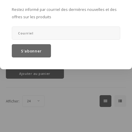
Restez informé par courriel des dernières nouvelles et des
offres sur les produits
Ethnicraft
Bok chaise de jardin en
bois de teck
S'abonner
W 50 x D 54 x H 76 cm
€669,00
Ajouter au panier
Afficher:
24