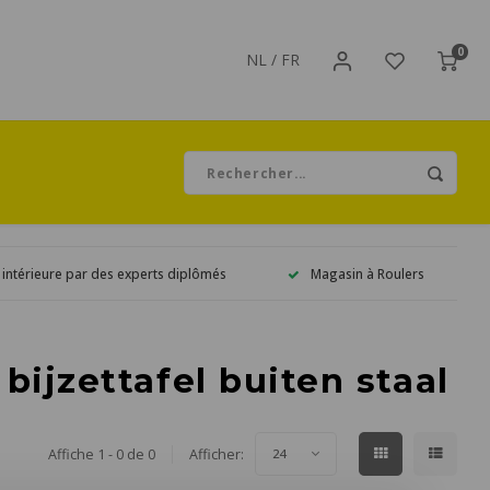
0
NL
/
FR
 intérieure par des experts diplômés
Magasin à Roulers
bijzettafel buiten staal
Affiche 1 - 0 de 0
Afficher:
24