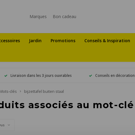
Marques
Bon cadeau
ccessoires
Jardin
Promotions
Conseils & Inspiration
Livraison dans les 3 jours ouvrables
Conseils en décoration
Mots-clés
bijzettafel buiten staal
duits associés au mot-clé 
vus