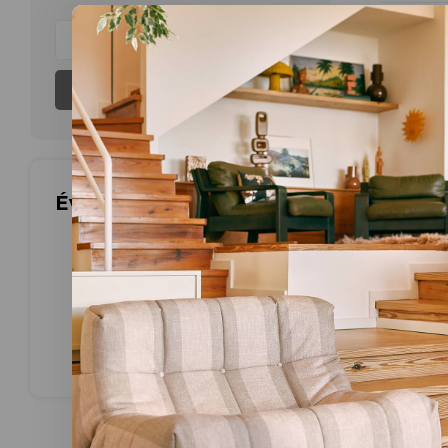
Aucun produ
S'abonner
Évaluations