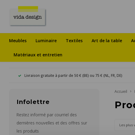
Meubles
Luminaire
Textiles
Art de la table
A
Matériaux et entretien
Livraison gratuite à partir de 50 € (BE) ou 75 € (NL, FR, DE)
Accueil
Infolettre
Pro
Restez informé par courriel des
dernières nouvelles et des offres sur
Les plus 
les produits