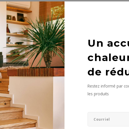
it n'a été trouvé...
Un acc
chaleu
de réd
Restez informé par cou
les produits