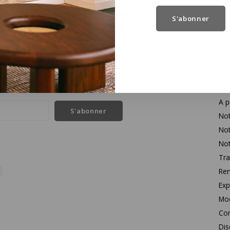
S'abonner
Se
l des dernières nouvelles et des offres sur les produits
Con
A p
S'abonner
Not
Not
Not
Tra
Rem
Exp
Mo
Con
Dis