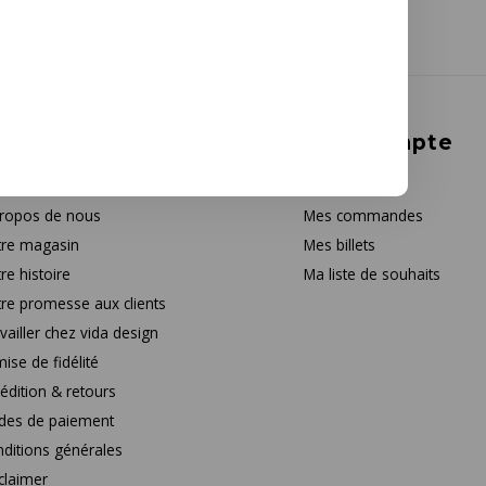
rvice à la clientèle
Mon compte
tact
S'inscrire
ropos de nous
Mes commandes
re magasin
Mes billets
re histoire
Ma liste de souhaits
re promesse aux clients
vailler chez vida design
ise de fidélité
édition & retours
des de paiement
ditions générales
claimer