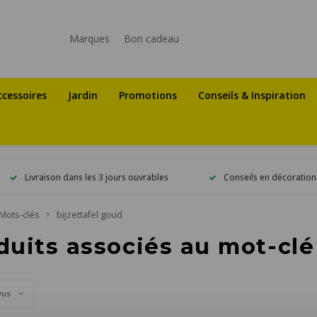
Marques
Bon cadeau
ccessoires
Jardin
Promotions
Conseils & Inspiration
Livraison dans les 3 jours ouvrables
Conseils en décoration
Mots-clés
bijzettafel goud
duits associés au mot-clé
vus