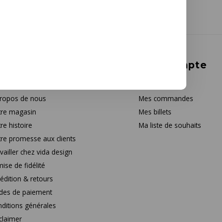
rvice à la clientèle
Mon compte
tact
S'inscrire
ropos de nous
Mes commandes
re magasin
Mes billets
re histoire
Ma liste de souhaits
re promesse aux clients
vailler chez vida design
ise de fidélité
édition & retours
des de paiement
ditions générales
claimer