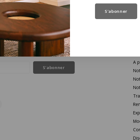
S'abonner
Se
l des dernières nouvelles et des offres sur les produits
Con
A p
S'abonner
Not
Not
Not
Tra
Rem
Exp
Mo
Con
Dis