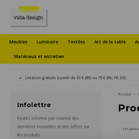
Meubles
Luminaire
Textiles
Art de la table
A
Matériaux et entretien
Livraison gratuite à partir de 50 € (BE) ou 75 € (NL, FR, DE)
Accueil
Infolettre
Pro
Restez informé par courriel des
dernières nouvelles et des offres sur
Les plus 
les produits