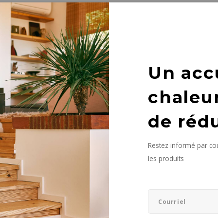
it n'a été trouvé...
Un acc
chaleu
de réd
Restez informé par cou
les produits