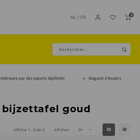
0
NL
/
FR
 intérieure par des experts diplômés
Magasin à Roulers
 bijzettafel goud
Affiche 1 - 0 de 0
Afficher:
24