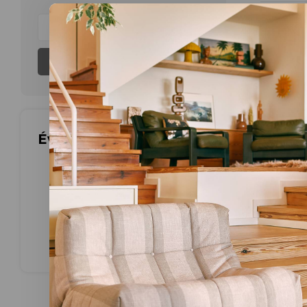
Aucun produ
S'abonner
Évaluations