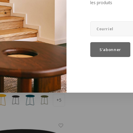
les produits
S'abonner
HKLiving
 table d'appoint cactus en
Table d'appoint terraz
34,5 x H 36
35 x H 44cm
H 36 cm
D 35 x W 35 x H 44 cm
€269,00
es
+5