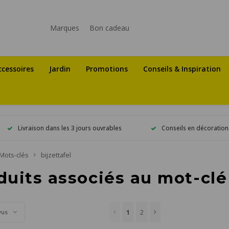
Marques
Bon cadeau
ccessoires
Jardin
Promotions
Conseils & Inspiration
Livraison dans les 3 jours ouvrables
Conseils en décoration
Mots-clés
bijzettafel
duits associés au mot-clé 
1
2
vus