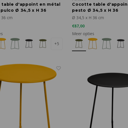
 table d'appoint en métal
Cocotte table d'appoin
pulco Ø 34,5 x H 36
pesto Ø 34,5 x H 36
H 36 cm
Ø 34,5 x H 36 cm
€87,00
es
Meer opties
+5