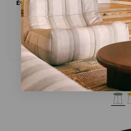
Évaluations
Fermob
Cocotte
métal Ø 
Ø 34,5 x 
€87,00
Meer opti