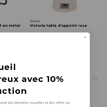
Zuiver
t en métal
Victoria table d'appoint rose
Ø 41 x H 47 cm
€359,00
+5
ueil
reux avec 10%
uction
rriel des dernières nouvelles et des offres sur