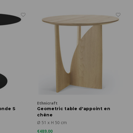
Ethnicraft
onde S
Geometric table d'appoint en
chêne
Ø 51 x H 50 cm
€489,00