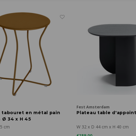
Fest Amsterdam
 tabouret en métal pain
Plateau table d'appoint
 Ø 34 x H 45
45 cm
W 32 x D 44 cm x H 40 cm
€289,00