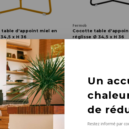
Fermob
 table d'appoint miel en
Cocotte table d'appoin
34,5 x H 36
réglisse Ø 34,5 x H 36
H 36 cm
Ø 34,5 x H 36
€87,00
es
Meer opties
+5
Un acc
chaleu
de réd
Restez informé par cou