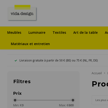
Meubles
Luminaire
Textiles
Art de la table
A
Matériaux et entretien
Livraison gratuite à partir de 50 € (BE) ou 75 € (NL, FR, DE)
Accueil
Filtres
Pro
Prix
Les plus 
Min: €
0
Max: €
600