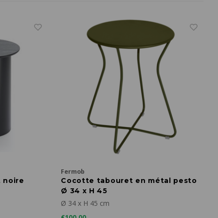
Fermob
 noire
Cocotte tabouret en métal pesto
Ø 34 x H 45
Ø 34 x H 45 cm
€100,00