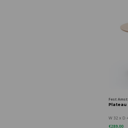
Fest Ams
Plateau 
W 32 x D 
€289,00