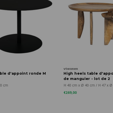
vtwonen
ble d'appoint ronde M
High heels table d'appo
de manguier - lot de 2
40 cm
H 40 cm x Ø 40 cm / H 47 x Ø
€269,00