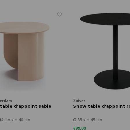
terdam
Zuiver
table d'appoint sable
Snow table d'appoint r
44 cm x H 40 cm
Ø 35 x H 45 cm
€99,00