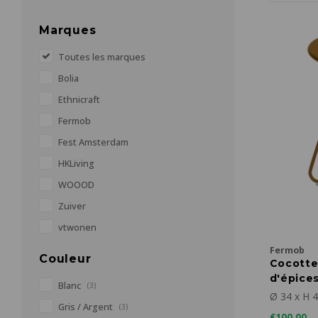
Marques
Toutes les marques
Bolia
Ethnicraft
Fermob
Fest Amsterdam
HKLiving
WOOOD
Zuiver
vtwonen
Fermob
Couleur
Cocotte
d'épices
Blanc
(3)
Ø 34 x H 
Gris / Argent
(3)
€100,00