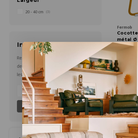
Largeur
20 - 40 cm
(3)
Fermob
Cocotte
métal Ø 
Infolettre
Ø 34,5 x 
€87,00
Restez informé par courriel des
Meer opti
dernières nouvelles et des offres sur
les produits
S'abonner