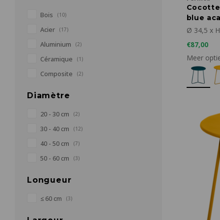
Cocotte
Bois
(10)
blue aca
Acier
Ø 34,5 x 
(17)
Aluminium
€87,00
(2)
Meer opti
Céramique
(1)
Composite
(2)
Diamètre
20 - 30 cm
(2)
30 - 40 cm
(12)
40 - 50 cm
(7)
50 - 60 cm
(3)
Longueur
≤ 60 cm
(3)