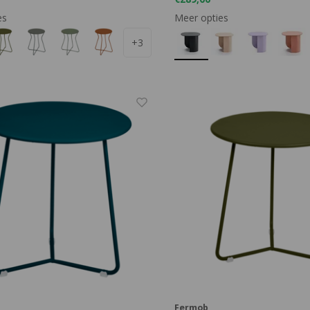
es
Meer opties
+3
Fermob