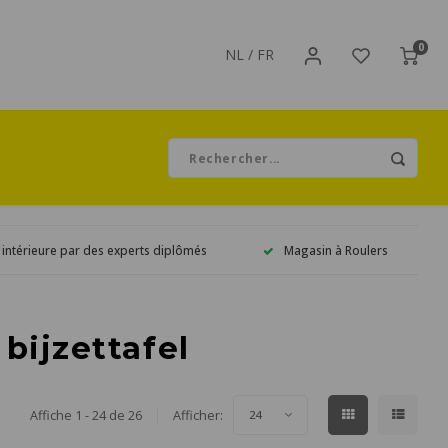
0
NL
/
FR
 intérieure par des experts diplômés
Magasin à Roulers
bijzettafel
Affiche 1 - 24 de 26
Afficher:
24